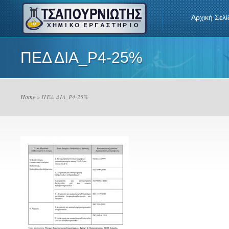
Αρχική Σελί
ΠΕΔ ΔΙΑ_P4-25%
Home
» ΠΕΔ ΔΙΑ_P4-25%