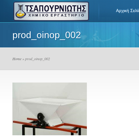
Αρχική Σελί
prod_oinop_002
Home
» prod_oinop_002